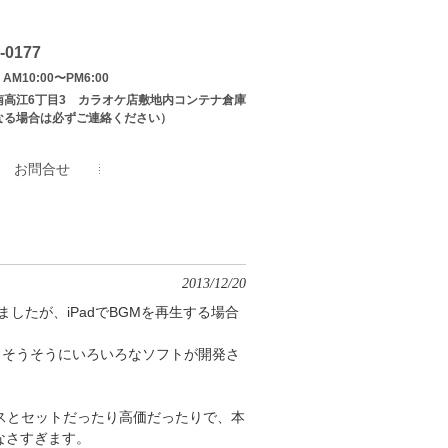
-0177
AM10:00〜PM6:00
南高江6丁目3 カラオケ店敷地内コンテナ倉庫
なる場合は必ずご連絡ください）
お問合せ
2013/12/20
したが、iPadでBGMを再生する場合
か、そうそうにいろいろなソフトが開発さ
イスとセットだったり高価だったりで、本
なさすぎます。