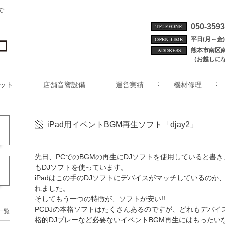
で
050-3593
平日(月～金) 
熊本市南区
（お越しに
ット
店舗音響設備
運営実績
機材修理
iPad用イベントBGM再生ソフト「djay2」
先日、PCでのBGMの再生にDJソフトを使用していると書きま
もDJソフトを使っています。
iPadはこの手のDJソフトにデバイスがマッチしているの
れました。
そしてもう一つの特徴が、ソフトが安い!!
PCDJの本格ソフトはたくさんあるのですが、どれもデバ
一覧
格的DJプレーなど必要ないイベントBGM再生にはもったい