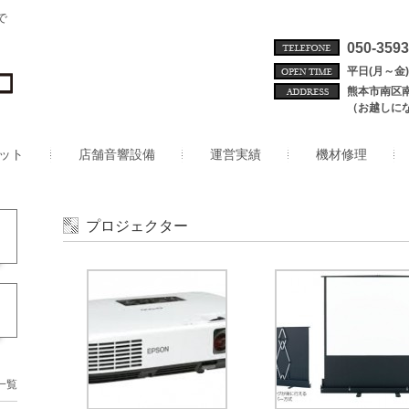
で
050-3593
平日(月～金) 
熊本市南区
（お越しに
ット
店舗音響設備
運営実績
機材修理
プロジェクター
一覧