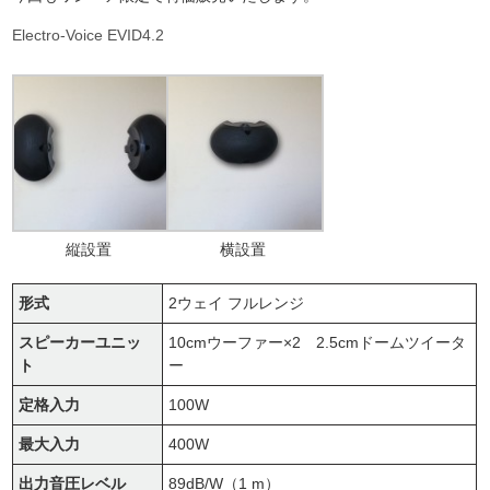
Electro-Voice EVID4.2
縦設置
横設置
形式
2ウェイ フルレンジ
スピーカーユニッ
10cmウーファー×2 2.5cmドームツイータ
ト
ー
定格入力
100W
最大入力
400W
出力音圧レベル
89dB/W（1 m）